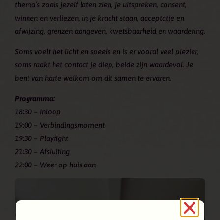
thema’s zoals jezelf laten zien, je uitspreken, consent,
winnen en verliezen, in je kracht staan, acceptatie en
afwijzing, grenzen aangeven, kwetsbaarheid en waardering.
Soms voelt het licht en speels en is er vooral veel plezier,
soms raakt het contact je diep, beide zijn waardevol. Je
bent van harte welkom om dit samen te ervaren.
Programma:
18:30 – Inloop
19:00 – Verbindingsmoment
19:30 – Playfight
21:30 – Afsluiting
22:00 – Weer op huis aan