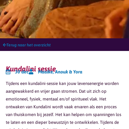
Terug naar het overzicht
Kundalini sessie
30 dec
Maaike, Anouk & Yora
Tijdens een kundalini-sessie kan jouw levensenergie worden
aangewakkerd en vrijer gaan stromen. Dat uit zich op
emotioneel, fysiek, mentaal en/of spiritueel vlak. Het
ontwaken van Kundalini wordt vaak ervaren als een proces
van thuiskomen bij jezelf. Het kan helpen om spanningen los
te laten en een dieper bewustzijn te ontwikkelen. Tijdens de