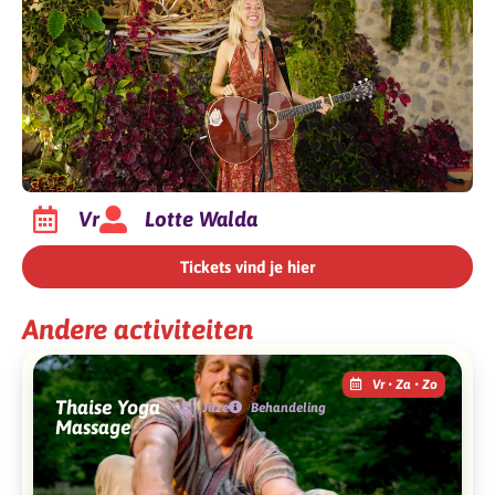
Vr
Lotte Walda
Tickets vind je hier
Andere activiteiten
Vr • Za • Zo
Thaise Yoga
Jitze
Behandeling
Massage