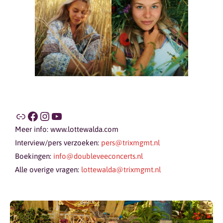
Meer info: www.lottewalda.com
Interview/pers verzoeken:
pers@trixmgmt.nl
Boekingen:
info@doubleveeconcerts.nl
Alle overige vragen:
lottewalda@trixmgmt.nl