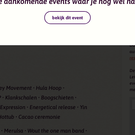
e aankomende events waar je nog wel na
den al onze innerlijke vlammen
dagen of natuurlijk gewoon het hele
bekijk dit event
Vo
ter
ogramma kijk op:
Do
au
re
De
Let
ev
key Movement • Hula Hoop •
me
• Klankschalen • Boogschieten •
Expression • Energetical release • Yin
 Hottub • Cacao ceremonie
 • Merulsa • Wout the one man band •