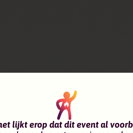
ur versterken, dat is waar dit festival
orkshops en muziek om dat vuur eens
t festival wordt door de firestarters
fire gaat over jezelf en elkaar zien,
het lijkt erop dat dit event al voorbi
beleven.