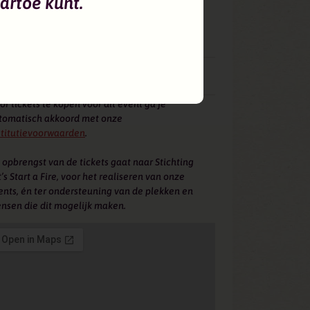
artoe kunt.
Markeweg 25, Blesdijke
Georganiseerd door:
Let's Start a Fire
or vragen of opmerkingen over dit event kun je
echt bij:
Stichting Let's Start a Fire
or tickets te kopen voor dit event ga je
tomatisch akkoord met onze
stitutievoorwaarden
.
 opbrengst van de tickets gaat naar Stichting
’s Start a Fire, voor het realiseren van onze
ents, én ter ondersteuning van de plekken en
nsen die dit mogelijk maken.