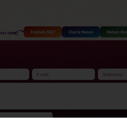
Festival 2027
Oud & Nieuw
Nature Res
rect naar