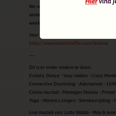
Hier
vind j
We nemen je hier graag in mee en dan wor
samen één groot vuur! Kom één dag, twee 
weekend!
Voor meer info, foto’s en het volledige pr
https://www.letsstartafire.com/festival
—-
Dit is er onder andere te doen:
Ecstatic Dance • Vuur maken • Crazy Mon
Connective Drumming • Ademsessie • LEAP 
Cranio-sacraal • Massages Shiatsu • Primal 
Yoga • Mantra’s zingen • Stembevrijding •
Live muziek van: Lotte Walda • May & June