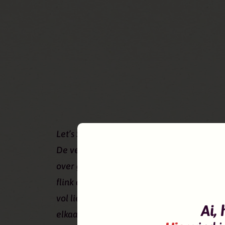
Let’s Start a Fire together!
De verbinding met jezelf, elkaar en de natu
over gaat. Drie dagen vol activiteiten, w
flink aan te wakkeren. Elke activiteit op he
vol liefde en passie begeleid. Let’s start a 
Ai, 
elkaar inspireren én met elkaar van alles 